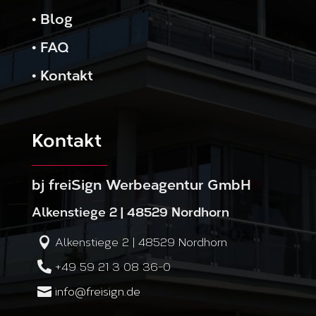
•
Blog
•
FAQ
•
Kontakt
Kontakt
bj freiSign Werbeagentur GmbH
Alkenstiege 2 | 48529 Nordhorn

Alkenstiege 2 | 48529 Nordhorn

+49 59 21 3 08 36-0

info@freisign.de